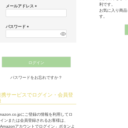
利です。
メールアドレス
お気に入り商品
喪服
(
す。
必
須
パスワード
羽織・道行・道中着
)
(
必
須
長襦袢
)
ログイン
浴衣
パスワードをお忘れですか？
連携サービスでログイン・会員登
録
mazon.co.jpにご登録の情報を利用してロ
インまたは会員登録されるお客様は、
Amazonアカウントでログイン」ボタンよ