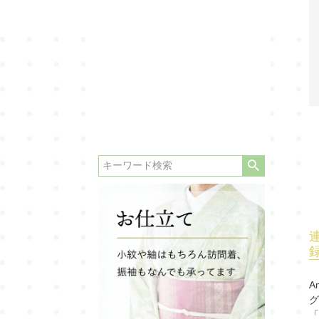
喪服
羽織・道行・道中着
長襦袢
浴衣
A
グ
「