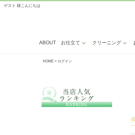
ゲスト 様
こんにちは
keyboard_arrow_down
keyboard_arrow_down
ABOUT
お仕立て
クリーニング
HOME
ログイン
手縫い仕立
ミシ
小紋・紬・色無地
訪問着・附下
振袖・留袖