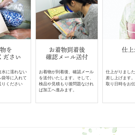
物を
お着物到着後
仕上
ください
確認メール送付
は水に濡れない
お着物が到着後、確認メール
仕上がりまし
ル袋等に入れて
を送付いたします。そして、
差し上げます
送りください
検品や見積もり後問題なけれ
取り日時をお
ば加工へ進みます。