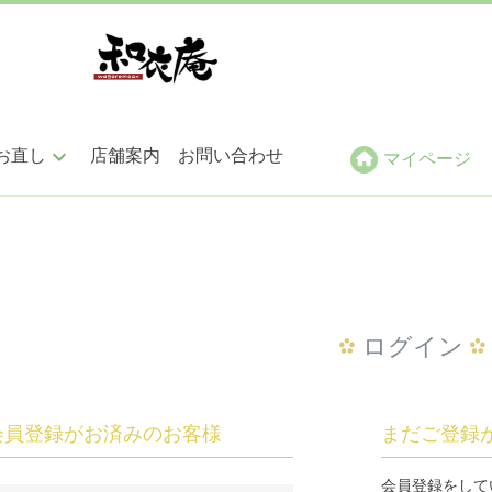
keyboard_arrow_down
お直し
店舗案内
お問い合わせ
マイページ
ン仕立
帯仕立
小紋・紬・色無地
袋帯
ログイン
訪問着・附下
名古屋帯
会員登録がお済みのお客様
まだご登録
振袖・留袖
その他
会員登録をして