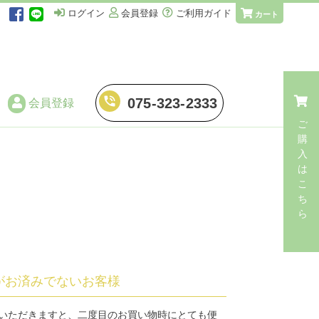
ログイン
会員登録
ご利用ガイド
カート
phone_in_talk
075-323-2333
会員登録
ご
購
入
仕立てに伴う加工
は
こ
・
湯のし
ち
ら
・
手湯のし
・
端縫い湯のし
・
解き湯のし
がお済みでないお客様
・
解き手湯のし
いただきますと、二度目のお買い物時にとても便