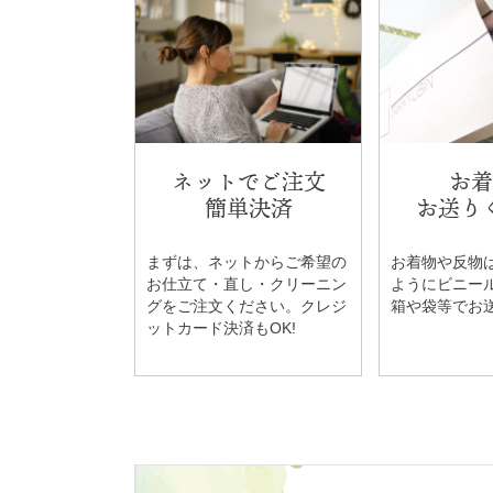
ネットでご注文
お着
簡単決済
お送り
まずは、ネットからご希望の
お着物や反物
お仕立て・直し・クリーニン
ようにビニー
グをご注文ください。クレジ
箱や袋等でお
ットカード決済もOK!