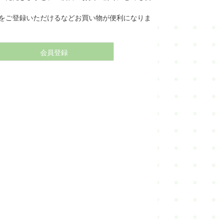
・
本仕立て解き湯のし
をご登録いただけるなどお買い物が便利になりま
・
本仕立て解き手湯のし
会員登録
・
湯通し
・
水通し
・
洗い張り
・
ガード加工
・
紋入れ・紋消し
・
染め