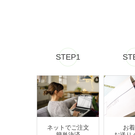
STEP1
ST
ネットでご注文
お着
簡単決済
お送り