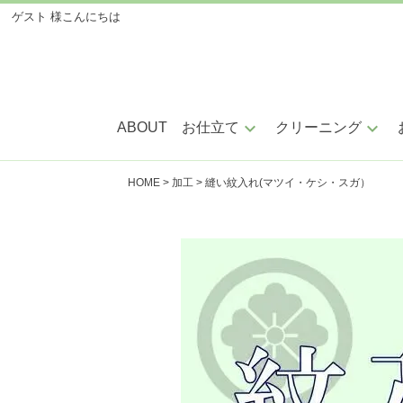
ゲスト 様
こんにちは
keyboard_arrow_down
keyboard_arrow_down
ABOUT
お仕立て
クリーニング
HOME
加工
縫い紋入れ(マツイ・ケシ・スガ）
手縫い仕立
ミシ
小紋・紬・色無地
訪問着・附下
振袖・留袖