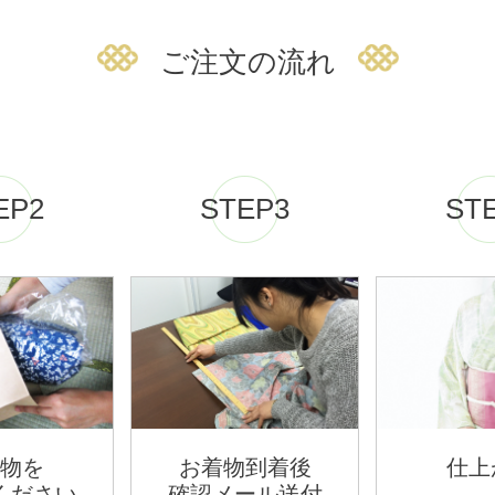
ご注文の流れ
EP2
STEP3
ST
物を
お着物到着後
仕上
ください
確認メール送付