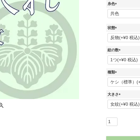
糸色
(
喪服
必
須
)
状態
羽織・道行・道中着
(
必
須
紋の数
)
長襦袢
(
必
須
種類
)
浴衣
(
必
須
大きさ
)
(
必
須
)