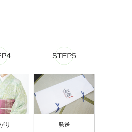
EP4
STEP5
がり
発送