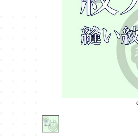
喪服
羽織・道行・道中着
長襦袢
浴衣