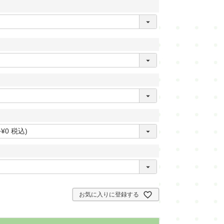
・
本仕立て解き湯のし
・
本仕立て解き手湯のし
・
湯通し
・
水通し
・
洗い張り
・
ガード加工
・
紋入れ・紋消し
・
染め
お気に入りに登録する