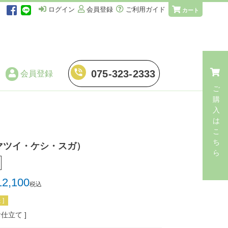
ログイン
会員登録
ご利用ガイド
カート
phone_in_talk
075-323-2333
会員登録
ご
購
入
仕立てに伴う加工
は
こ
・
湯のし
ち
マツイ・ケシ・スガ）
ら
・
手湯のし
・
端縫い湯のし
12,100
税込
・
解き湯のし
]
お仕立て
・
解き手湯のし