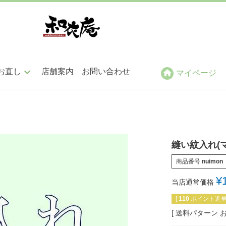
keyboard_arrow_down
お直し
店舗案内
お問い合わせ
マイページ
ン仕立
帯仕立
小紋・紬・色無地
袋帯
縫い紋入れ(
商品番号
nuimon
訪問着・附下
名古屋帯
¥
当店通常価格
[
110
ポイント進呈 
振袖・留袖
その他
送料パターン