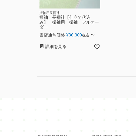
振袖用長襦袢
振袖 長襦袢【仕立て代込
み】 振袖用 振袖 フルオー
ダー
当店通常価格
¥
36,300
〜
税込
詳細を見る