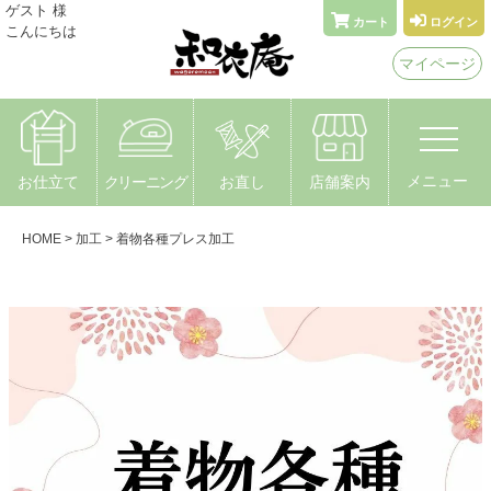
メールでお問い合わせ
ゲスト 様
カート
ログイン
こんにちは
着物なんでもやさん 和衣庵
マイページ
〒615-0051 京都市右京区西院安塚町24
メニュー
お仕立て
クリーニング
お直し
店舗案内
HOME
加工
着物各種プレス加工