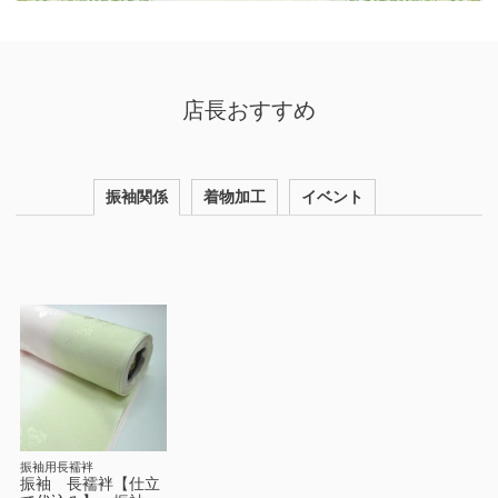
店長おすすめ
振袖関係
着物加工
イベント
振袖用長襦袢
振袖 長襦袢【仕立