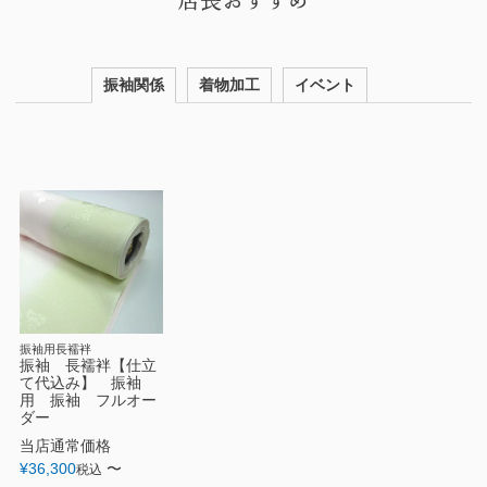
店長おすすめ
振袖関係
着物加工
イベント
振袖用長襦袢
振袖 長襦袢【仕立
て代込み】 振袖
用 振袖 フルオー
ダー
当店通常価格
¥
36,300
〜
税込