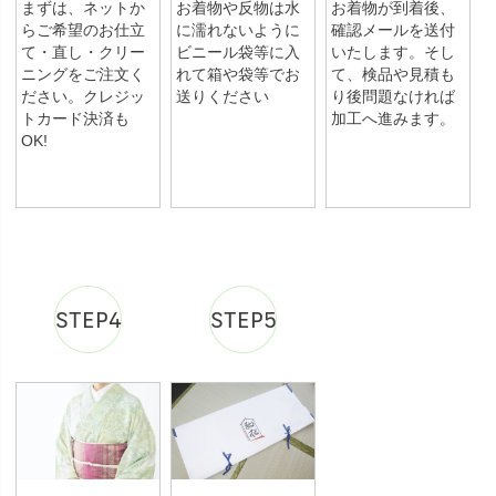
まずは、ネットか
お着物や反物は水
お着物が到着後、
らご希望のお仕立
に濡れないように
確認メールを送付
て・直し・クリー
ビニール袋等に入
いたします。そし
ニングをご注文く
れて箱や袋等でお
て、検品や見積も
ださい。クレジッ
送りください
り後問題なければ
トカード決済も
加工へ進みます。
OK!
STEP4
STEP5