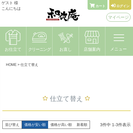
メールでお問い合わせ
ゲスト 様
カート
ログイン
こんにちは
着物なんでもやさん 和衣庵
マイページ
〒615-0051 京都市右京区西院安塚町24
メニュー
お仕立て
クリーニング
お直し
店舗案内
HOME
仕立て替え
仕立て替え
3
件中
1
-
3
件表示
並び替え
価格が安い順
価格が高い順
新着順