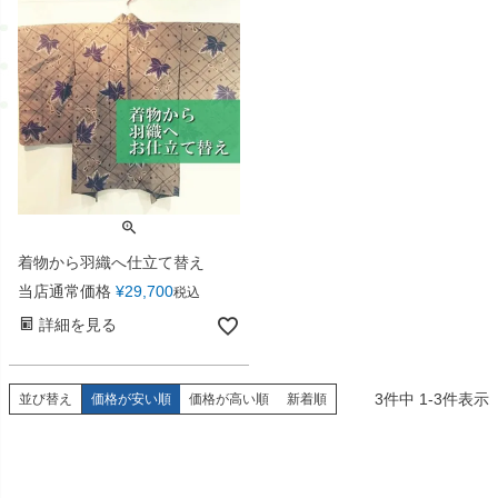
着物から羽織へ仕立て替え
当店通常価格
¥
29,700
税込
詳細を見る
3
件中
1
-
3
件表示
並び替え
価格が安い順
価格が高い順
新着順