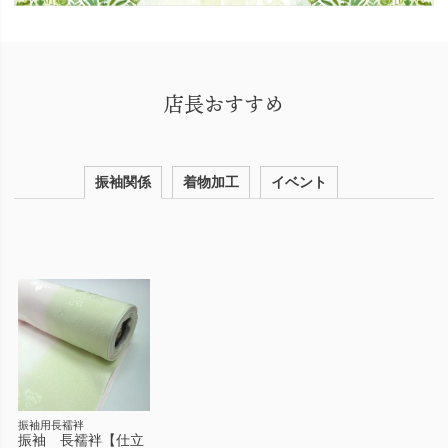
店長おすすめ
振袖関係
着物加工
イベント
振袖用長襦袢
振袖 長襦袢【仕立