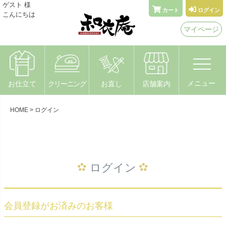
メールでお問い合わせ
ゲスト 様
カート
ログイン
こんにちは
着物なんでもやさん 和衣庵
マイページ
〒615-0051 京都市右京区西院安塚町24
メニュー
お仕立て
クリーニング
お直し
店舗案内
HOME
ログイン
ログイン
会員登録がお済みのお客様