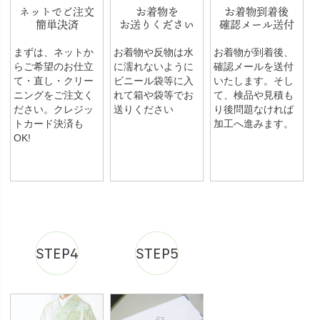
ネットでご注文
お着物を
お着物到着後
簡単決済
お送りください
確認メール送付
まずは、ネットか
お着物や反物は水
お着物が到着後、
らご希望のお仕立
に濡れないように
確認メールを送付
て・直し・クリー
ビニール袋等に入
いたします。そし
ニングをご注文く
れて箱や袋等でお
て、検品や見積も
ださい。クレジッ
送りください
り後問題なければ
トカード決済も
加工へ進みます。
OK!
STEP4
STEP5