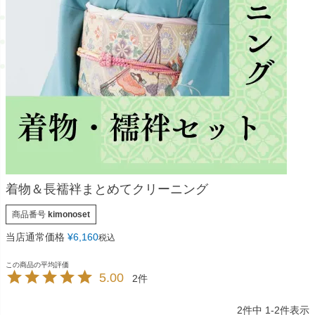
着物＆長襦袢まとめてクリーニング
商品番号
kimonoset
当店通常価格
¥
6,160
税込
5.00
2
2
件中
1
-
2
件表示