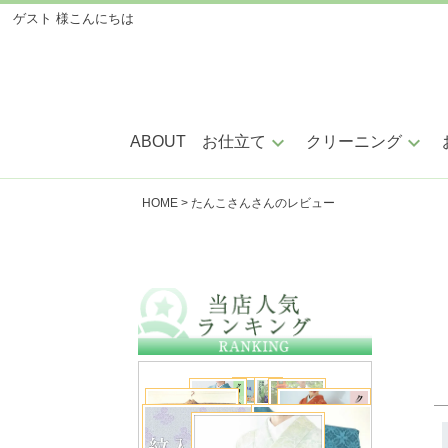
ゲスト 様
こんにちは
keyboard_arrow_down
keyboard_arrow_down
ABOUT
お仕立て
クリーニング
HOME
たんこさんさんのレビュー
手縫い仕立
ミシ
小紋・紬・色無地
訪問着・附下
振袖・留袖