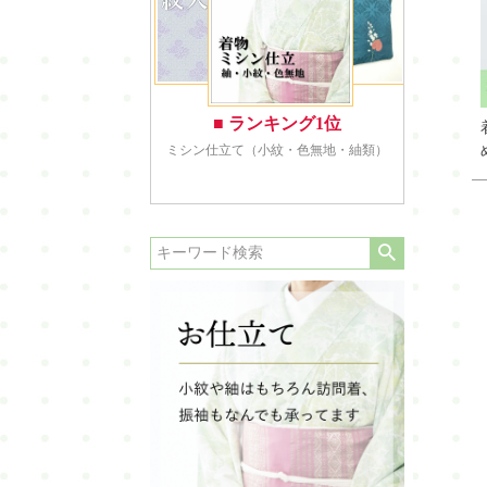
喪服
羽織・道行・道中着
長襦袢
浴衣