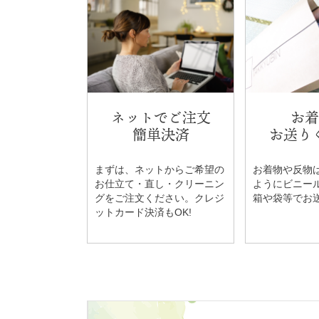
ネットでご注文
お着
簡単決済
お送り
まずは、ネットからご希望の
お着物や反物
お仕立て・直し・クリーニン
ようにビニー
グをご注文ください。クレジ
箱や袋等でお
ットカード決済もOK!