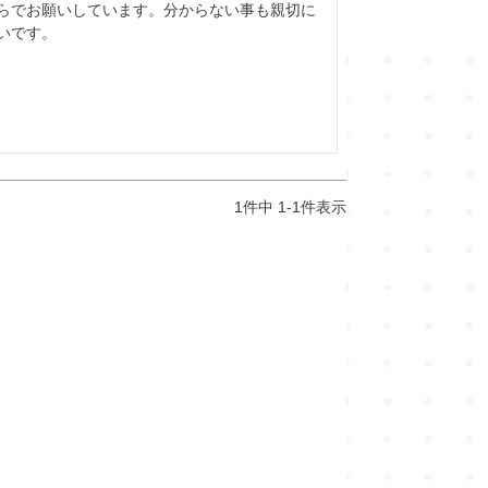
らでお願いしています。分からない事も親切に
・
本仕立て解き湯のし
いです。
・
本仕立て解き手湯のし
・
湯通し
・
水通し
1
件中
1
-
1
件表示
・
洗い張り
・
ガード加工
・
紋入れ・紋消し
・
染め