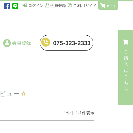
ログイン
会員登録
ご利用ガイド
カート
phone_in_talk
075-323-2333
会員登録
ご
購
入
仕立てに伴う加工
は
こ
・
湯のし
ち
ら
・
手湯のし
ビュー
・
端縫い湯のし
1
件中
1
-
1
件表示
・
解き湯のし
・
解き手湯のし