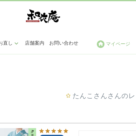
keyboard_arrow_down
お直し
店舗案内
お問い合わせ
マイページ
ン仕立
帯仕立
小紋・紬・色無地
袋帯
たんこさんさんのレ
訪問着・附下
名古屋帯
振袖・留袖
その他