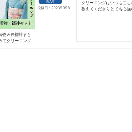
購入者
クリーニングはいつもこち
投稿日
2023/10/18
教えてくださりとても心強
喪服
羽織・道行・道中着
着物＆長襦袢まと
めてクリーニング
長襦袢
浴衣