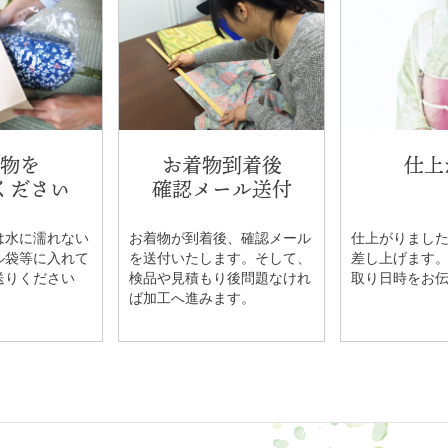
物を
お着物到着後
仕上
ください
確認メール送付
は水に濡れない
お着物が到着後、確認メール
仕上がりまし
ル袋等に入れて
を送付いたします。そして、
差し上げます
送りください
検品や見積もり後問題なけれ
取り日時をお
ば加工へ進みます。