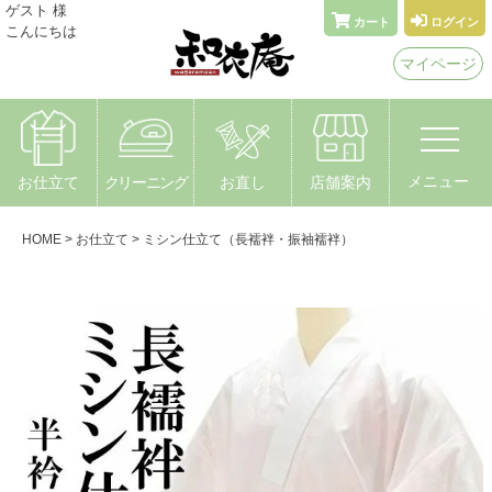
メールでお問い合わせ
ゲスト 様
カート
ログイン
こんにちは
着物なんでもやさん 和衣庵
マイページ
〒615-0051 京都市右京区西院安塚町24
メニュー
お仕立て
クリーニング
お直し
店舗案内
HOME
お仕立て
ミシン仕立て（長襦袢・振袖襦袢）