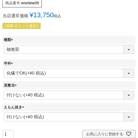
商品番号
mishine05
¥
13,750
当店通常価格
税込
[
125
ポイント進呈 ]
種類
(
必
須
)
半衿
(
必
須
居敷当
)
(
必
須
えもん抜き
)
(
必
須
)
お気に入りに登録する