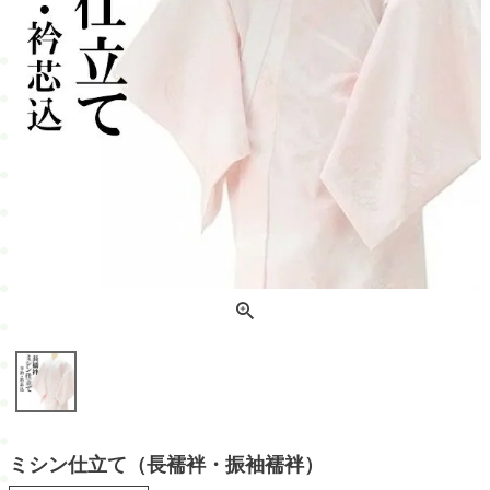
ミシン仕立て（長襦袢・振袖襦袢）