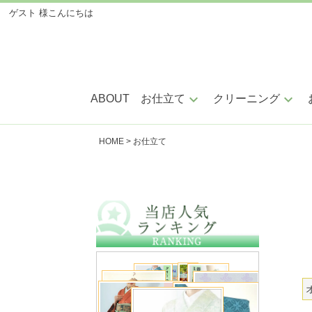
ゲスト 様
こんにちは
keyboard_arrow_down
keyboard_arrow_down
ABOUT
お仕立て
クリーニング
HOME
お仕立て
手縫い仕立
ミシ
小紋・紬・色無地
訪問着・附下
振袖・留袖