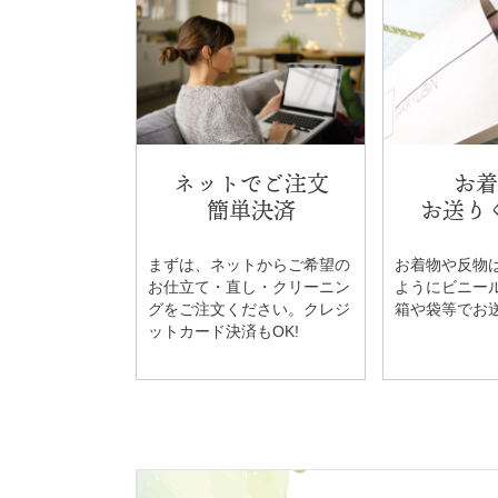
ネットでご注文
お着
簡単決済
お送り
まずは、ネットからご希望の
お着物や反物
お仕立て・直し・クリーニン
ようにビニー
グをご注文ください。クレジ
箱や袋等でお
ットカード決済もOK!