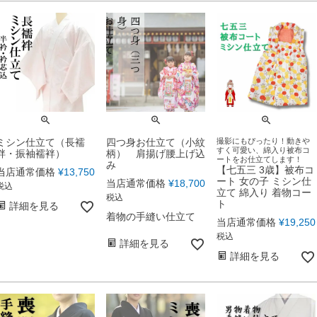
ミシン仕立て（長襦
四つ身お仕立て（小紋
撮影にもぴったり！動きや
すく可愛い、綿入り被布コ
袢・振袖襦袢）
柄） 肩揚げ腰上げ込
ートをお仕立てします！
み
【七五三 3歳】被布コ
当店通常価格
¥
13,750
ート 女の子 ミシン仕
当店通常価格
¥
18,700
税込
立て 綿入り 着物コー
税込
ト
詳細を見る
着物の手縫い仕立て
当店通常価格
¥
19,250
税込
詳細を見る
詳細を見る