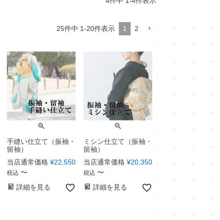
4
件中
1
-
4
件表示
・
本仕立て解き湯のし
25
件中
1
-
20
件表示
1
2
・
本仕立て解き手湯のし
・
湯通し
・
水通し
・
洗い張り
・
ガード加工
・
紋入れ・紋消し
手縫い仕立て（振袖・
ミシン仕立て（振袖・
留袖）
留袖）
・
染め
当店通常価格
¥
22,550
当店通常価格
¥
20,350
〜
〜
税込
税込
詳細を見る
詳細を見る