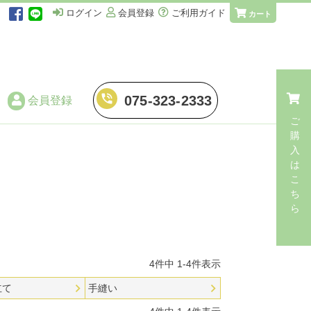
ログイン
会員登録
ご利用ガイド
カート
phone_in_talk
075-323-2333
会員登録
ご
購
入
仕立てに伴う加工
は
こ
・
湯のし
ち
ら
・
手湯のし
・
端縫い湯のし
4
件中
1
-
4
件表示
・
解き湯のし
立て
手縫い
・
解き手湯のし