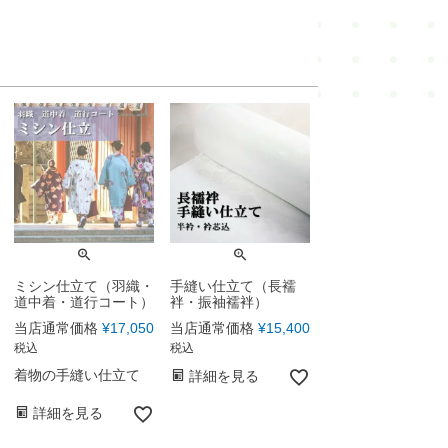
ミシン仕立て（羽織・
手縫い仕立て（長襦
道中着・道行コート）
袢・振袖襦袢）
当店通常価格
¥
17,050
当店通常価格
¥
15,400
税込
税込
着物の手縫い仕立て
詳細を見る
詳細を見る