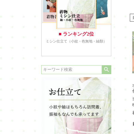
喪服
羽織・道行・道中着
長襦袢
浴衣