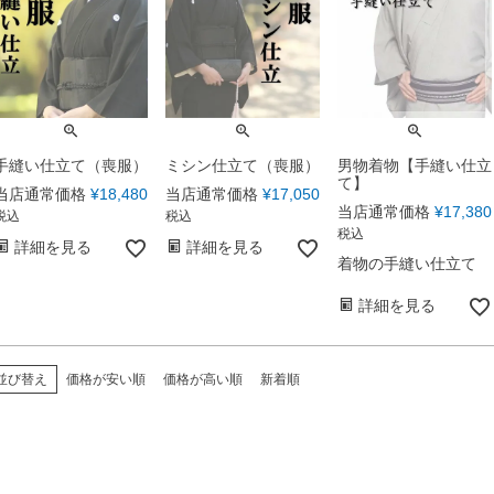
手縫い仕立て（喪服）
ミシン仕立て（喪服）
男物着物【手縫い仕立
て】
当店通常価格
¥
18,480
当店通常価格
¥
17,050
当店通常価格
¥
17,380
税込
税込
税込
詳細を見る
詳細を見る
着物の手縫い仕立て
詳細を見る
並び替え
価格が安い順
価格が高い順
新着順