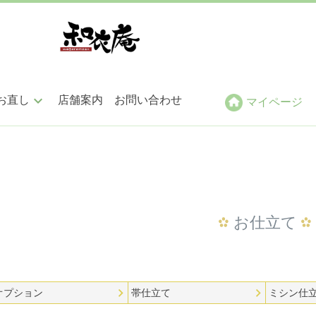
keyboard_arrow_down
お直し
店舗案内
お問い合わせ
マイページ
ン仕立
帯仕立
小紋・紬・色無地
袋帯
お仕立て
訪問着・附下
名古屋帯
オプション
帯仕立て
ミシン仕
振袖・留袖
その他