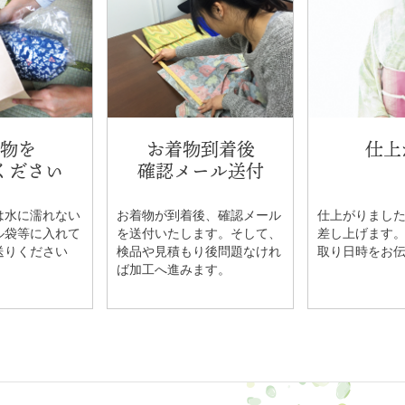
物を
お着物到着後
仕上
ください
確認メール送付
は水に濡れない
お着物が到着後、確認メール
仕上がりまし
ル袋等に入れて
を送付いたします。そして、
差し上げます
送りください
検品や見積もり後問題なけれ
取り日時をお
ば加工へ進みます。