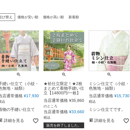
喪服
並び替え
価格が安い順
価格が高い順
新着順
羽織・道行・道中着
長襦袢
浴衣
手縫い仕立て（小紋・
★袷仕立限定！★2枚
ミシン仕立て（小紋・
色無地・紬類）
まとめて着物手縫い仕
色無地・紬類）
立【14800円/一枚】
当店通常価格
¥
17,930
当店通常価格
¥
15,730
当店通常価格
¥
35,860
税込
税込
のところ
着物の手縫い仕立て
ミシン仕立てです。
当店通常価格
¥
33,660
税込
詳細を見る
詳細を見る
販売を終了しました。