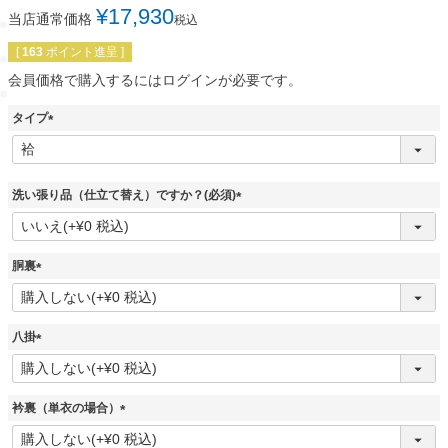
¥
17,930
当店通常価格
税込
[
163
ポイント進呈 ]
会員価格で購入するにはログインが必要です。
タイプ
(
必
須
)
洗い張り品（仕立て替え）ですか？(必須)
(
必
須
胴裏
)
(
必
須
八掛
)
(
必
須
衿裏（単衣の場合）
)
(