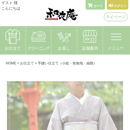
メールでお問い合わせ
ゲスト 様
カート
ログイン
こんにちは
着物なんでもやさん 和衣庵
マイページ
〒615-0051 京都市右京区西院安塚町24
メニュー
お仕立て
クリーニング
お直し
店舗案内
HOME
お仕立て
手縫い仕立て（小紋・色無地・紬類）