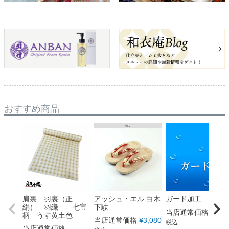
おすすめ商品
肩裏 羽裏（正
アッシュ・エル 白木
ガード加工
絹） 羽織 七宝
下駄
当店通常価格
¥
5,5
柄 うす黄土色
当店通常価格
¥
3,080
税込
当店通常価格