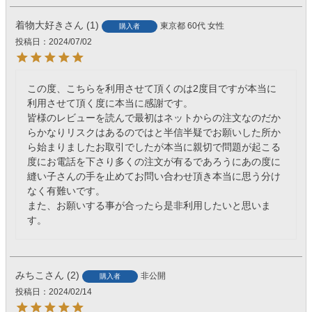
着物大好き
1
東京都
60代
女性
購入者
投稿日
2024/07/02
この度、こちらを利用させて頂くのは2度目ですが本当に
利用させて頂く度に本当に感謝です。

皆様のレビューを読んで最初はネットからの注文なのだか
らかなりリスクはあるのではと半信半疑でお願いした所か
ら始まりましたお取引でしたが本当に親切で問題が起こる
度にお電話を下さり多くの注文が有るであろうにあの度に
縫い子さんの手を止めてお問い合わせ頂き本当に思う分け
なく有難いです。

また、お願いする事が合ったら是非利用したいと思いま
す。
みちこ
2
非公開
購入者
投稿日
2024/02/14