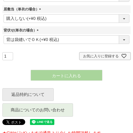
必
須
居敷当（単衣の場合）
)
(
必
須
背伏せ(単衣の場合）
)
(
必
須
)
お気に入りに登録する
カートに入れる
返品特約について
商品についてのお問い合わせ