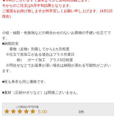
★GWがございますで通常より少しお時間頂戴します。
今からのご注文は5月中旬以降となります。
ご迷惑をお掛け致しますが何卒宜しくお願い申し上げます。(4月1日
現在）
小紋・紬類・色無地などの柄合わせのないお着物の手縫い仕立てで
す。
■納期目安
着物（反物）到着してから1カ月程度
※仕立て前加工がある場合はプラス作業日
例） ガード加工 プラス5日程度
※問合せなどでお返事が遅い場合は納期が遅れる可能性がござい
ます。
■袷も単衣も同じ価格です。
■素材（正絹やポリなど）は関係ございません。
5.00
3