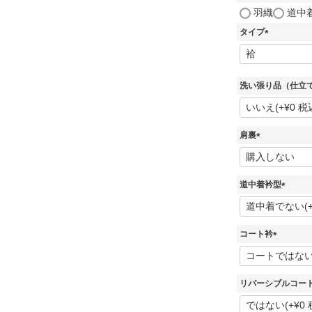
(
羽織
道中
必
喪服
タイプ
須
)
(
必
羽織・道行・道中着
須
)
洗い張り品（仕立
長襦袢
肩裏
(
必
浴衣
須
道中着衿型
)
(
必
須
コート衿
)
(
必
須
リバーシブルコー
)