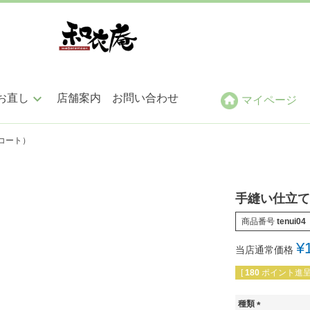
keyboard_arrow_down
お直し
店舗案内
お問い合わせ
マイページ
コート）
ン仕立
帯仕立
小紋・紬・色無地
袋帯
手縫い仕立
商品番号
tenui04
訪問着・附下
名古屋帯
¥
当店通常価格
[
180
ポイント進呈 
振袖・留袖
その他
種類