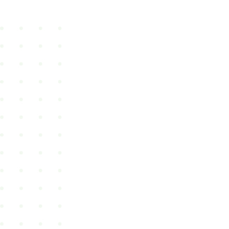
喪服
羽織・道行・道中着
長襦袢
浴衣