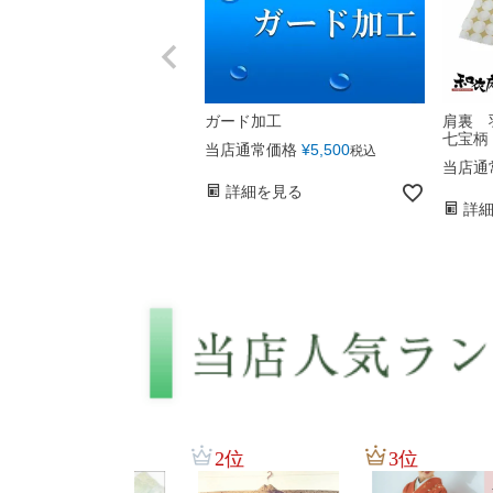
ガード加工
肩裏
七宝柄
当店通常価格
¥
5,500
税込
当店通
詳細を見る
詳