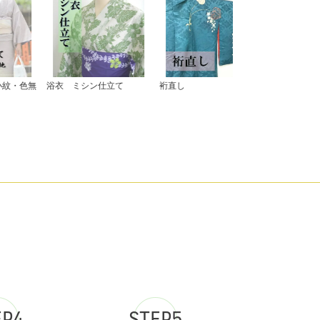
EP4
STEP5