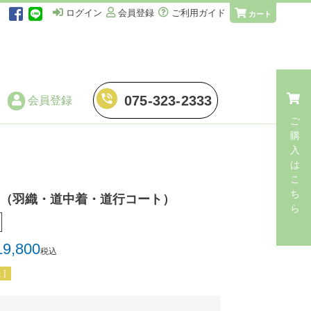
ログイン
会員登録
ご利用ガイド
カート
phone_in_talk
075-323-2333
会員登録
ご
購
入
仕立てに伴う加工
は
こ
・
湯のし
ち
て（羽織・道中着・道行コート）
ら
・
手湯のし
・
端縫い湯のし
19,800
税込
・
解き湯のし
]
・
解き手湯のし