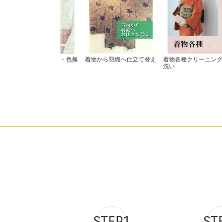
STEP1
ST