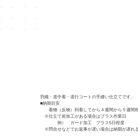
羽織・道中着・道行コートの手縫い仕立てです。
■納期目安
着物（反物）到着してから４週間から５週間
※仕立て前加工がある場合はプラス作業日
例） ガード加工 プラス5日程度
※問合せなどでお返事が遅い場合は納期が遅れる