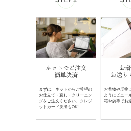
ネットでご注文
お着
簡単決済
お送り
まずは、ネットからご希望の
お着物や反物
お仕立て・直し・クリーニン
ようにビニー
グをご注文ください。クレジ
箱や袋等でお
ットカード決済もOK!