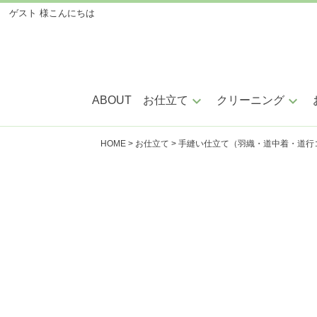
ゲスト 様
こんにちは
keyboard_arrow_down
keyboard_arrow_down
ABOUT
お仕立て
クリーニング
HOME
お仕立て
手縫い仕立て（羽織・道中着・道行
手縫い仕立
ミシ
小紋・紬・色無地
訪問着・附下
振袖・留袖