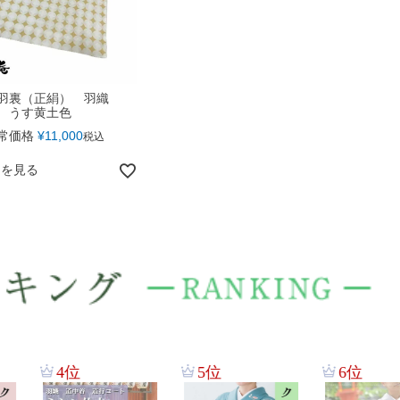
 羽裏（正絹） 羽織
 うす黄土色
常価格
¥
11,000
税込
細を見る