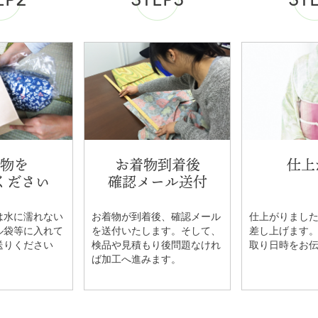
物を
お着物到着後
仕上
ください
確認メール送付
は水に濡れない
お着物が到着後、確認メール
仕上がりまし
ル袋等に入れて
を送付いたします。そして、
差し上げます
送りください
検品や見積もり後問題なけれ
取り日時をお
ば加工へ進みます。