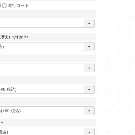
着
道行コート
・
本仕立て解き湯のし
・
本仕立て解き手湯のし
・
湯通し
て替え）ですか？
(
・
水通し
必
須
・
洗い張り
)
・
ガード加工
・
紋入れ・紋消し
・
染め
ト
(
必